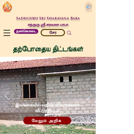
Sadhguru Sri Sharavana Baba
சத்குரு ஶ்ரீ சரவண பாபா
நன்கொடை
சேர
தற்போதைய திட்டங்கள்
இலங்கையில் வறியோர்களுக்கான
வீட்டுத்திட்டம்
மேலும் அறிக