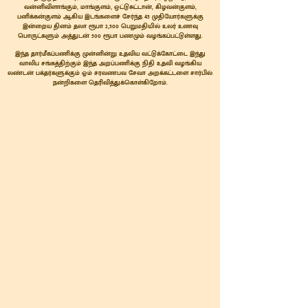
வன்னிவிளாங்கும், மாங்குளம், ஒட்டுசுட்டான், கிழவன்குளம்,
பனிக்கன்குளம் ஆகிய இடங்களைச் சேர்ந்த 45 முதியோர்களுக்கு
இன்றைய தினம் தலா ரூபா 2,500 பெறுமதியில் உலர் உணவு
பொருட்களும் அத்துடன் 500 ரூபா பணமும் வழங்கப்பட்டுள்ளது.
இந்த தார்மீகப்பணிக்கு முன்னின்று உதவிய வட்டுக்கோட்டை இந்து
வாலிப சங்கத்திற்கும் இந்த அறப்பணிக்கு நிதி உதவி வழங்கிய
லண்டன் பக்தர்களுக்கும் ஓம் சரவணபவ சேவா அறக்கட்டளை சார்பில்
நன்றிகளை தெரிவித்துக்கொள்கிறோம்.