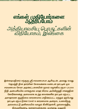
எங்கள் முதியோர்களை
ஆதரிப்போம்
அத்தியாவசிய பொருட்களின்
விநியோகம், இலங்கை
இன்றையதினம் சற்குரு ஸ்ரீ சரவணபாபா ஆசியுடன், அவரது 42வது
ஜெயந்தி தின தார்மிகச் சேவைக்காக லண்டன் நாட்டின் ஓம்
சரவணபவ சேவா அறக்கட்டளையின் மூலம் வழங்கிய ரூபா 1,35,000
நிதி அன்பளிப்பில் மாங்குளம் மாதர் கிராம அபிவிருத்தி சங்கத்தின்
கோரிக்கைக்கு அமைவாக கடந்த காலங்களில் நாட்டில் ஏற்பட்ட
அசாதாரண சூழ்நிலை காரணமாக பாதிக்கப்பட்ட மற்றும் தற்போது
நாட்டில் ஏற்பட்டுள்ள Covid 19 காரணமாக அன்றாட உணவிற்கு
அல்லல்பட்டு தனிமையில் வாழும் கிளிநொச்சி, முல்லைத்தீவு,
திருமுறிகண்டி, கனகராயன்குளம், ஓமந்தை, ஒலுமடு,