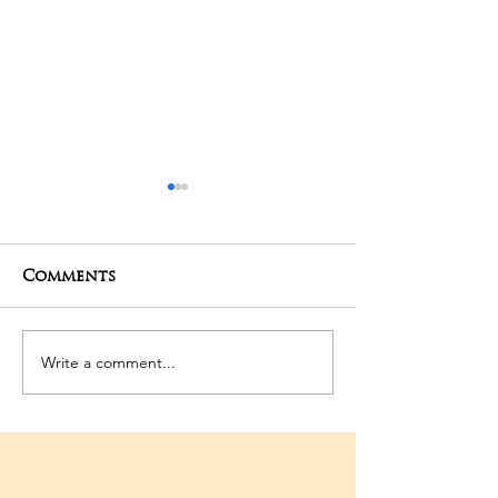
Comments
27-04-2025 Poojas
24-04-2025 Po
Write a comment...