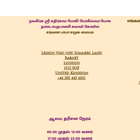
எங்கள
நவகிரக ஸ்ரீ கதிர்காம யோகி யோகீஸ்வர யோக
தண்டாயுதபாணி சுவாமி கோவில்
சரவண பாபா சமூக மையம்
Legion Way (off Summers Lane)
Barnet
London
N12 0QF
United Kingdom
+44 208 445 6881
ஆலய தரிசன நேரம்
06:00
முதல்
13:00 வரை
17:00 முதல் 22:00 வரை