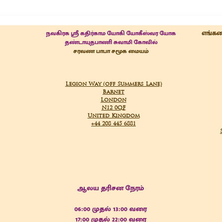
எங்கள
நவகிரக ஸ்ரீ கதிர்காம யோகி யோகீஸ்வர யோக
தண்டாயுதபாணி சுவாமி கோவில்
சரவண பாபா சமூக மையம்
Legion Way (off Summers Lane)
Barnet
London
N12 0QF
United Kingdom
+44 208 445 6881
ஆலய தரிசன நேரம்
06:00
முதல்
13:00 வரை
17:00 முதல் 22:00 வரை