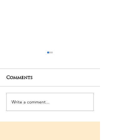
Comments
27-04-2025 Poojas
24-04-2025 Po
Write a comment...