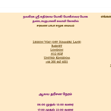
எங்கள
நவகிரக ஸ்ரீ கதிர்காம யோகி யோகீஸ்வர யோக
தண்டாயுதபாணி சுவாமி கோவில்
சரவண பாபா சமூக மையம்
Legion Way (off Summers Lane)
Barnet
London
N12 0QF
United Kingdom
+44 208 445 6881
ஆலய தரிசன நேரம்
06:00
முதல்
13:00 வரை
17:00 முதல் 22:00 வரை