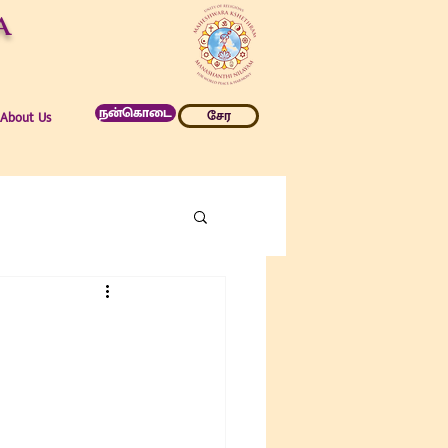
a
நன்கொடை
சேர
About Us