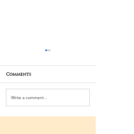
Comments
27-04-2025 Poojas
24-04-2025 Po
Write a comment...