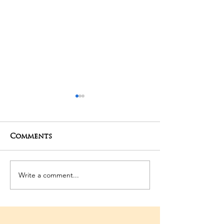
Comments
27-04-2025 Poojas
24-04-2025 Po
Write a comment...