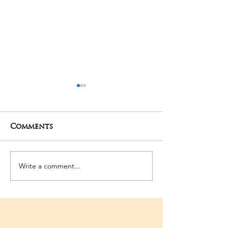
Comments
27-04-2025 Poojas
24-04-2025 Po
Write a comment...