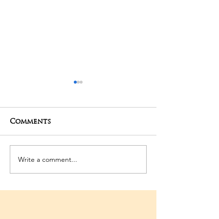
Comments
27-04-2025 Poojas
24-04-2025 Po
Write a comment...