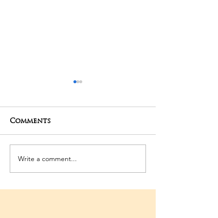
Comments
27-04-2025 Poojas
24-04-2025 Po
Write a comment...