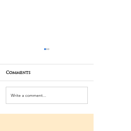
Comments
27-04-2025 Poojas
24-04-2025 Po
Write a comment...