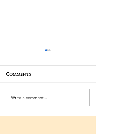
Comments
27-04-2025 Poojas
24-04-2025 Po
Write a comment...