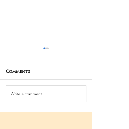
Comments
27-04-2025 Poojas
24-04-2025 Po
Write a comment...