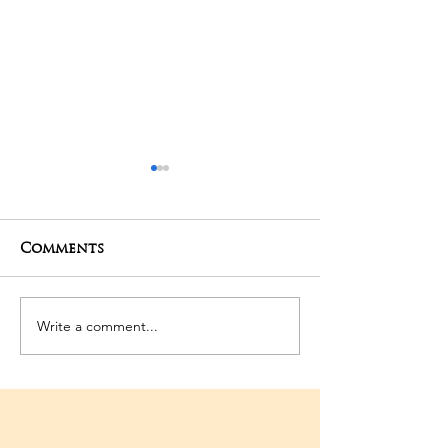
Comments
27-04-2025 Poojas
24-04-2025 Po
Write a comment...